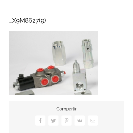
_X9M8627(9)
Compartir
Facebook
Twitter
Pinterest
Vk
Correo
electrónico