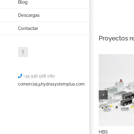
Blog
Descargas
Contactar
Proyectos r
Facebook
+34 936 568 080
comercial@hydrasystemplus.com
Válvulas proporcionales
HBS