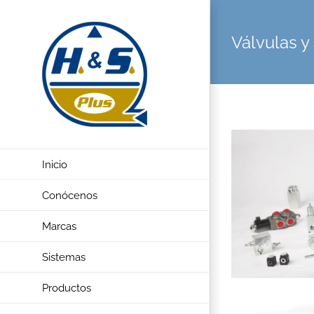
Saltar
al
Válvulas y
contenido
View
Larger
Inicio
Image
Conócenos
Marcas
Sistemas
Productos