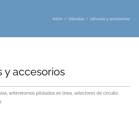
Inicio
/
Válvulas
/
Válvulas y accesorios
s y accesorios
vias, antirretornos pilotados en línea, selectores de circuito.
s