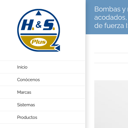
Saltar
Bombas y 
al
acodados,
contenido
de fuerza 
Inicio
Conócenos
Ver
imagen
Marcas
más
Sistemas
grande
Productos