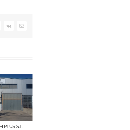
nterest
Vk
Correo
electrónico
 PLUS S.L.