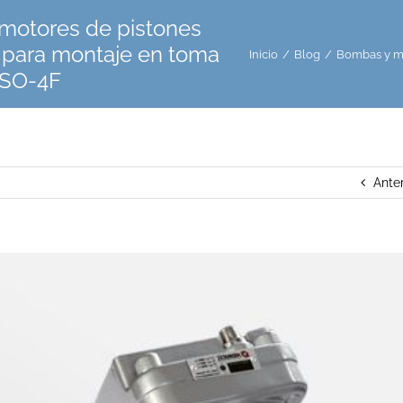
motores de pistones
 para montaje en toma
Inicio
/
Blog
/
Bombas y mo
ISO-4F
Anter