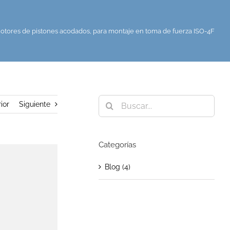
tores de pistones acodados, para montaje en toma de fuerza ISO-4F
Buscar:
ior
Siguiente
Categorías
Blog (4)