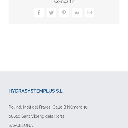
Compartir
Facebook
Twitter
Pinterest
Vk
Correo
electrónico
HYDRASYSTEMPLUS S.L.
Pol.Ind. Molí del Frares. Calle B Número 16
08620 Sant Vicenç dels Horts
BARCELONA