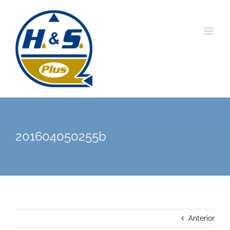
Saltar
al
contenido
201604050255b
Anterior