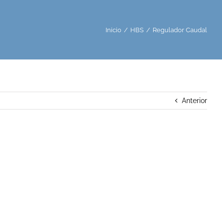
Inicio
/
HBS
/
Regulador Caudal
Anterior