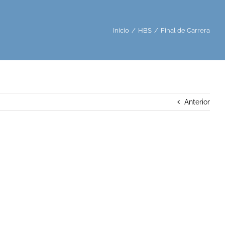
Inicio
/
HBS
/
Final de Carrera
Anterior