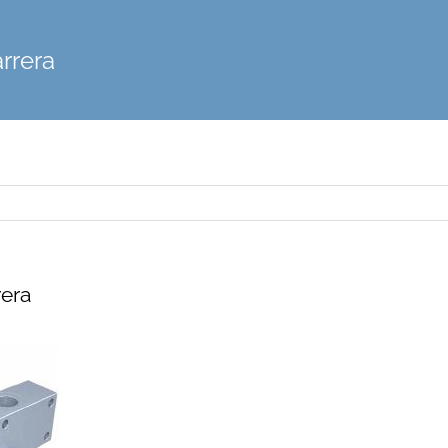
arrera
rera