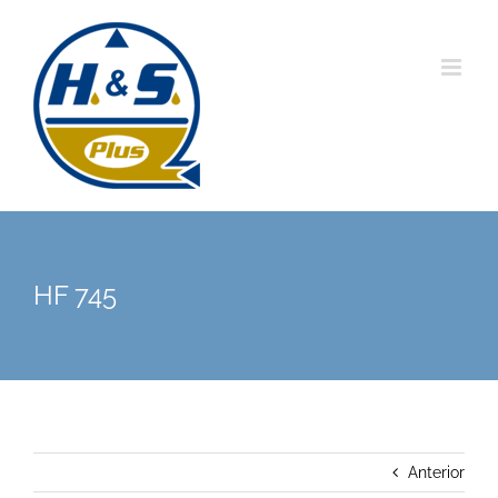
Saltar
al
contenido
HF 745
Anterior