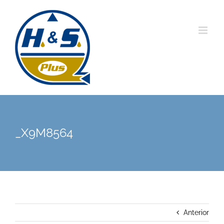
Saltar
al
contenido
_X9M8564
Anterior