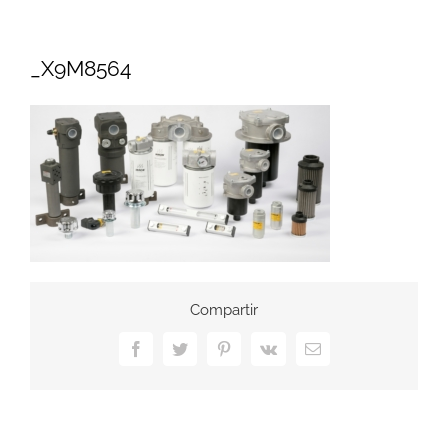
_X9M8564
Compartir
Facebook
Twitter
Pinterest
Vk
Correo
electrónico