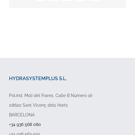
electrónico
HYDRASYSTEMPLUS S.L.
Pol.Ind. Molí del Frares. Calle B Número 16
08620 Sant Vicenç dels Horts
BARCELONA
+34 936 568 080
+34 936 563 592