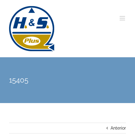
Saltar
al
contenido
15405
Anterior