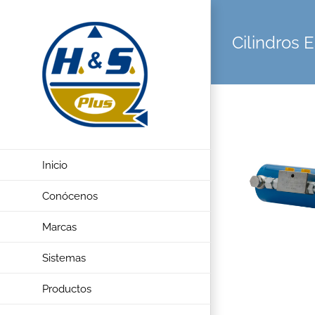
Saltar
al
Cilindros 
contenido
View
Larger
Inicio
Image
Conócenos
Marcas
Sistemas
Productos