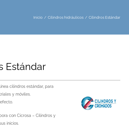
Inicio
/
Cilindros hidráulicos
/
Cilindros Estándar
os Estándar
Línea cilindros estándar, para
riales y móviles.
efecto.
ora con Cicrosa – Cilindros y
s inicios.