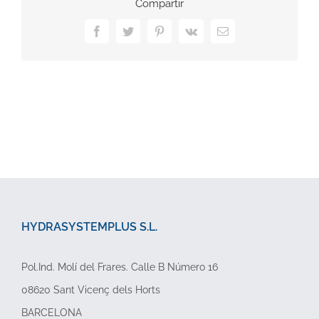
Compartir
Facebook
Twitter
Pinterest
Vk
Correo
electrónico
HYDRASYSTEMPLUS S.L.
Pol.Ind. Molí del Frares. Calle B Número 16
08620 Sant Vicenç dels Horts
BARCELONA