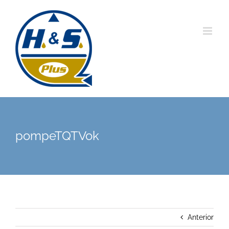
Saltar
al
contenido
pompeTQTVok
Anterior