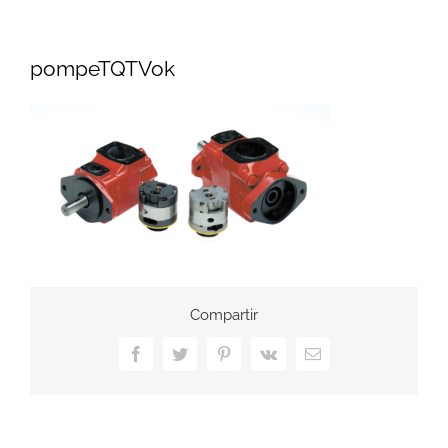
pompeTQTVok
Compartir
Facebook
Twitter
Pinterest
Vk
Correo
electrónico