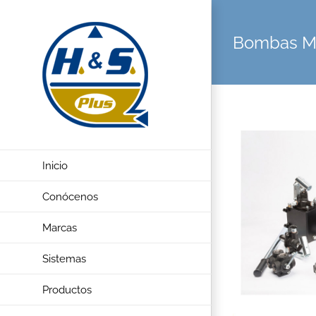
Saltar
al
Bombas M
contenido
View
Larger
Inicio
Image
Conócenos
Marcas
Sistemas
Productos