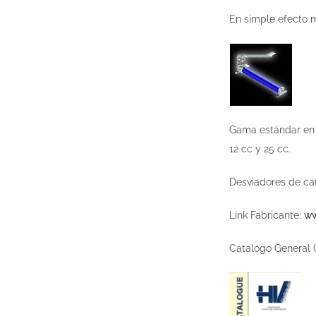
En simple efecto 
Gama estándar en a
12 cc y 25 cc.
Desviadores de cau
Link Fabricante:
ww
Catalogo General