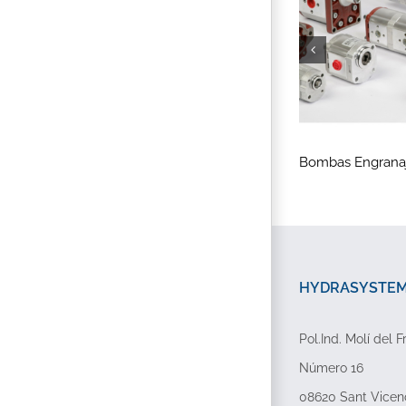
Divisores de caudal rotativos
Bombas Engrana
HYDRASYSTEMP
Pol.Ind. Molí del F
Número 16
08620 Sant Vicen