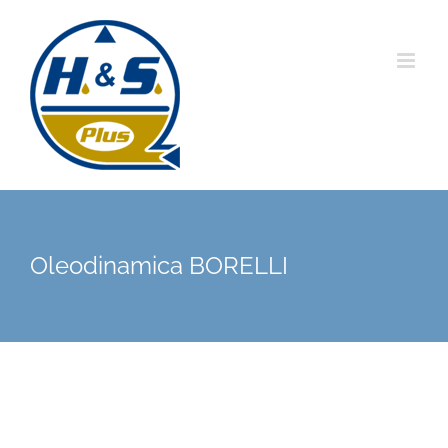
Saltar
al
contenido
Oleodinamica BORELLI