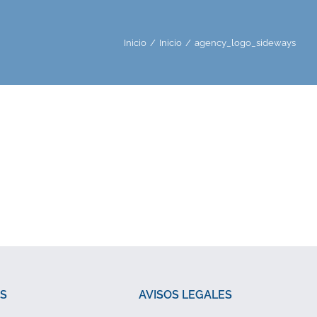
Inicio
/
Inicio
/
agency_logo_sideways
S
AVISOS LEGALES