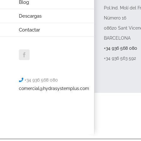
Blog
Pol.Ind. Molí del F
Descargas
Número 16
08620 Sant Vicen
Contactar
BARCELONA
+34 936 568 080
Facebook
+34 936 563 592
+34 936 568 080
comercial@hydrasystemplus.com